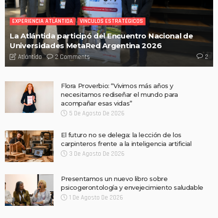
EXPERIENCIA ATLÁNTIDA
VINCULOS ESTRATÉGICOS
La Atlántida participó del Encuentro Nacional de
Universidades MetaRed Argentina 2026
2 Comments
Atlántida
2
Flora Proverbio: “Vivimos más años y
necesitamos rediseñar el mundo para
acompañar esas vidas”
5 De Agosto De 2026
El futuro no se delega: la lección de los
carpinteros frente a la inteligencia artificial
3 De Agosto De 2026
Presentamos un nuevo libro sobre
psicogerontología y envejecimiento saludable
1 De Agosto De 2026