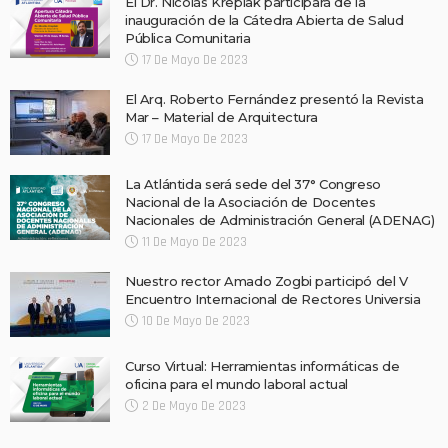
El Dr. Nicolás Kreplak participará de la
inauguración de la Cátedra Abierta de Salud
Pública Comunitaria
17 De Mayo De 2023
El Arq. Roberto Fernández presentó la Revista
Mar – Material de Arquitectura
17 De Mayo De 2023
La Atlántida será sede del 37° Congreso
Nacional de la Asociación de Docentes
Nacionales de Administración General (ADENAG)
11 De Mayo De 2023
Nuestro rector Amado Zogbi participó del V
Encuentro Internacional de Rectores Universia
10 De Mayo De 2023
Curso Virtual: Herramientas informáticas de
oficina para el mundo laboral actual
2 De Mayo De 2023