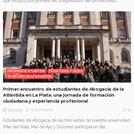
que incluyó por primera vez a egresados del profesorado...
EXPERIENCIA ATLÁNTIDA
FACULTADES
SEDES
YO ESTUDIÉ EN LA ATLÁNTIDA
Primer encuentro de estudiantes de Abogacía de la
Atlántida en La Plata: una jornada de formación
ciudadana y experiencia profesional
15 Comments
Atlántida
15
Estudiantes de Abogacía de las tres sedes de nuestra universidad
(Mar del Plata, Mar de Ajó y Dolores) participaron del...