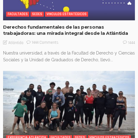
FACULTADES
SEDES
VINCULOS ESTRATÉGICOS
Derechos fundamentales de las personas
trabajadoras: una mirada integral desde la Atlántida
1444 Comments
Atlántida
1444
Nuestra universidad, a través de la Facultad de Derecho y Ciencias
Sociales y la Unidad de Graduados de Derecho, llevó...
EXPERIENCIA ATLÁNTIDA
FACULTADES
SEDES
VINCULOS ESTRATÉGICOS