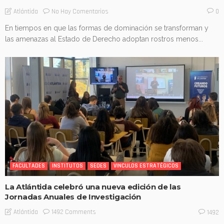
No Hay Comentarios
Atlántida
0
En tiempos en que las formas de dominación se transforman y
las amenazas al Estado de Derecho adoptan rostros menos...
FACULTADES
INSTITUTOS
SEDES
VINCULOS ESTRATÉGICOS
La Atlántida celebró una nueva edición de las
Jornadas Anuales de Investigación
1492 Comments
Atlántida
1492