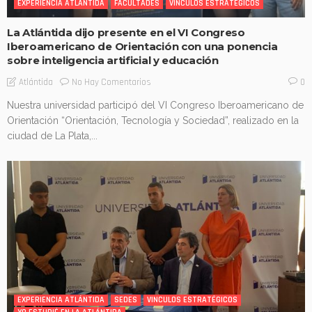
EXPERIENCIA ATLÁNTIDA
FACULTADES
VINCULOS ESTRATÉGICOS
La Atlántida dijo presente en el VI Congreso
Iberoamericano de Orientación con una ponencia
sobre inteligencia artificial y educación
No Hay Comentarios
Atlántida
0
Nuestra universidad participó del VI Congreso Iberoamericano de
Orientación “Orientación, Tecnología y Sociedad”, realizado en la
ciudad de La Plata,...
EXPERIENCIA ATLÁNTIDA
SEDES
VINCULOS ESTRATÉGICOS