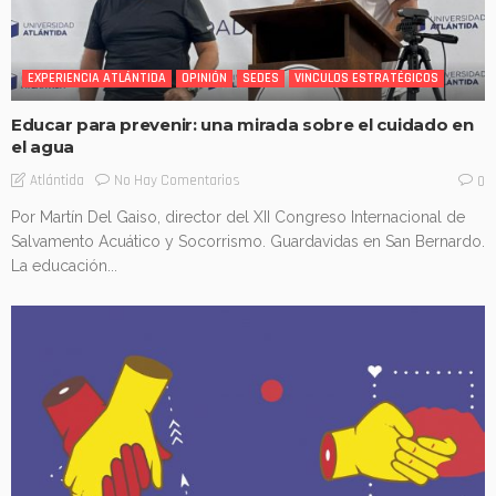
EXPERIENCIA ATLÁNTIDA
OPINIÓN
SEDES
VINCULOS ESTRATÉGICOS
Educar para prevenir: una mirada sobre el cuidado en
el agua
No Hay Comentarios
Atlántida
0
Por Martín Del Gaiso, director del XII Congreso Internacional de
Salvamento Acuático y Socorrismo. Guardavidas en San Bernardo.
La educación...