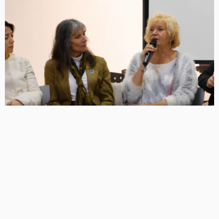
EXPERIENCIA ATLÁNTIDA
INSTITUTOS
Presentamos un nuevo libro sobre psicogerontología y
envejecimiento saludable
No Hay Comentarios
Atlántida
0