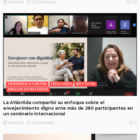
63 Comments
Atlántida
63
EXPERIENCIA ATLÁNTIDA
FACULTADES
INSTITUTOS
VINCULOS ESTRATÉGICOS
La Atlántida compartió su enfoque sobre el
envejecimiento digno ante más de 280 participantes en
un seminario internacional
5 Comments
Atlántida
5