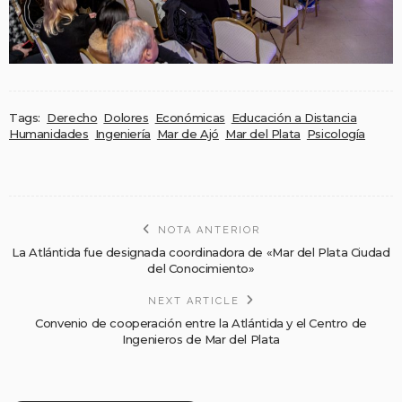
Tags:
Derecho
Dolores
Económicas
Educación a Distancia
Humanidades
Ingeniería
Mar de Ajó
Mar del Plata
Psicología
NOTA ANTERIOR
La Atlántida fue designada coordinadora de «Mar del Plata Ciudad
del Conocimiento»
NEXT ARTICLE
Convenio de cooperación entre la Atlántida y el Centro de
Ingenieros de Mar del Plata