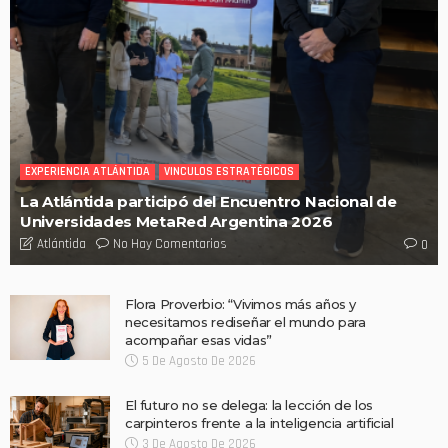
EXPERIENCIA ATLÁNTIDA
VINCULOS ESTRATÉGICOS
La Atlántida participó del Encuentro Nacional de
Universidades MetaRed Argentina 2026
No Hay Comentarios
Atlántida
0
Flora Proverbio: “Vivimos más años y
necesitamos rediseñar el mundo para
acompañar esas vidas”
5 De Agosto De 2026
El futuro no se delega: la lección de los
carpinteros frente a la inteligencia artificial
3 De Agosto De 2026