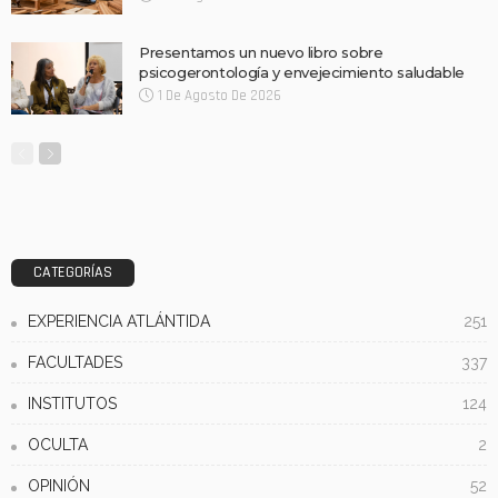
Presentamos un nuevo libro sobre
psicogerontología y envejecimiento saludable
1 De Agosto De 2026
CATEGORÍAS
EXPERIENCIA ATLÁNTIDA
251
FACULTADES
337
INSTITUTOS
124
OCULTA
2
OPINIÓN
52