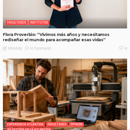
FACULTADES
INSTITUTOS
Flora Proverbio: “Vivimos más años y necesitamos
rediseñar el mundo para acompañar esas vidas”
14 Comments
Atlántida
14
EXPERIENCIA ATLÁNTIDA
FACULTADES
OPINIÓN
YO ESTUDIÉ EN LA ATLÁNTIDA