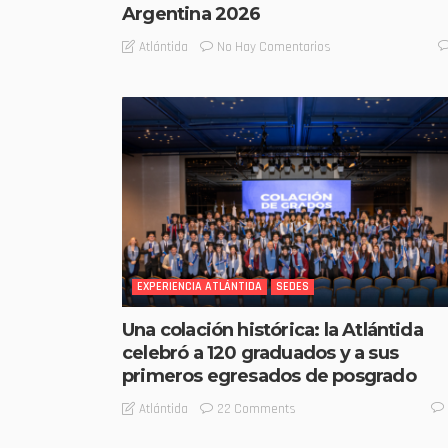
Argentina 2026
No Hay Comentarios
Atlántida
EXPERIENCIA ATLÁNTIDA
SEDES
Una colación histórica: la Atlántida
celebró a 120 graduados y a sus
primeros egresados de posgrado
22 Comments
Atlántida