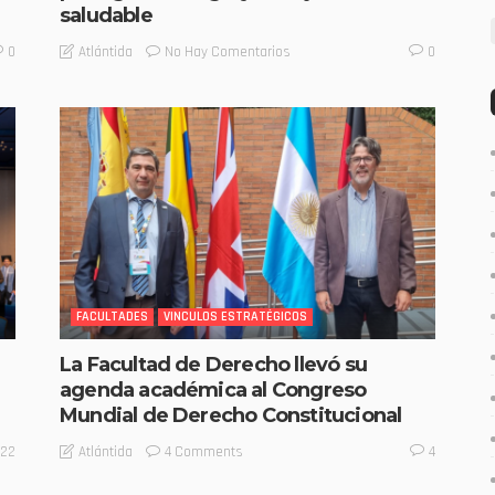
saludable
No Hay Comentarios
Atlántida
0
0
FACULTADES
VINCULOS ESTRATÉGICOS
La Facultad de Derecho llevó su
agenda académica al Congreso
Mundial de Derecho Constitucional
4 Comments
Atlántida
22
4