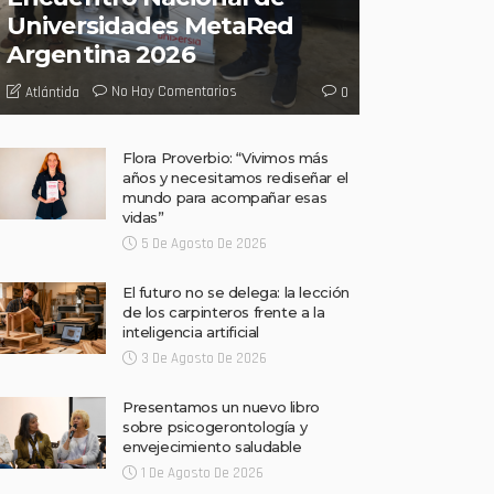
Universidades MetaRed
Argentina 2026
No Hay Comentarios
Atlántida
0
Flora Proverbio: “Vivimos más
años y necesitamos rediseñar el
mundo para acompañar esas
vidas”
5 De Agosto De 2026
El futuro no se delega: la lección
de los carpinteros frente a la
inteligencia artificial
3 De Agosto De 2026
Presentamos un nuevo libro
sobre psicogerontología y
envejecimiento saludable
1 De Agosto De 2026