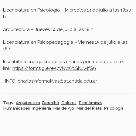
Licenciatura en Psicología – Miércoles 13 de julio a las 18:30
h
Arquitectura – Jueves 14 de julio a las 18 h
Licenciatura en Psicopedagogía – Viernes 15 de julio a las
18 h
Inscribite a cualquiera de las charlas por medio de este
link:
https://forms.gle/eK7VNyXY1GNJwjfG9
+INFO:
charlasinformativas@atlantida.edu.ar
Tags:
Arquitectura
Derecho
Dolores
Económicas
Humanidades
Ingeniería
Mar de Ajó
Mar del Plata
Psicología