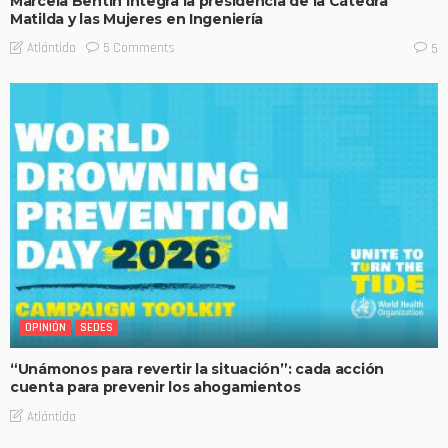
Marcela Bentín integra la presidencia de la Cátedra
Matilda y las Mujeres en Ingeniería
5 Comments
Atlántida
5
OPINIÓN
SEDES
“Unámonos para revertir la situación”: cada acción
cuenta para prevenir los ahogamientos
Atlántida