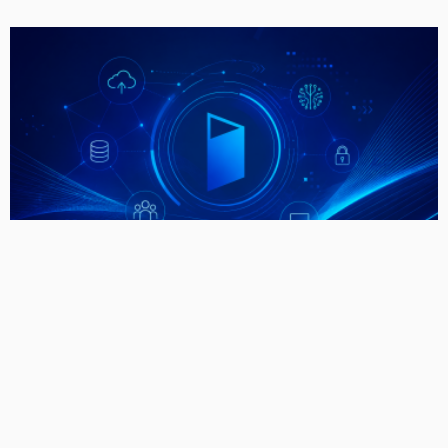
EXPERIENCIA ATLÁNTIDA
La Atlántida impulsa una nueva etapa de transformación
institucional con la creación de la Secretaría de
Transformación Digital
190 Comments
Atlántida
190