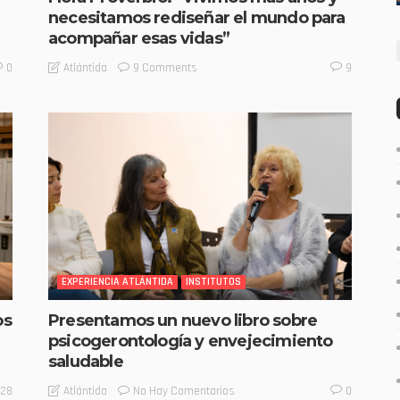
necesitamos rediseñar el mundo para
acompañar esas vidas”
9 Comments
Atlántida
0
9
EXPERIENCIA ATLÁNTIDA
INSTITUTOS
os
Presentamos un nuevo libro sobre
psicogerontología y envejecimiento
saludable
No Hay Comentarios
Atlántida
28
0