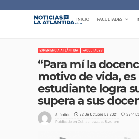
INICIO
FACULTADES
EXPERIENCIA ATLÁNTIDA
FACULTADES
“Para mí la docenci
motivo de vida, es
estudiante logra s
supera a sus doce
22 De Octubre De 2021
2644 
Atlántida
Publicado en
Oct. 22, 2021 at 8:20 pm