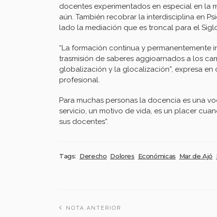
docentes experimentados en especial en la m
aún. También recobrar la interdisciplina en 
lado la mediación que es troncal para el Siglo
“La formación continua y permanentemente in
trasmisión de saberes aggioarnados a los cambi
globalización y la glocalización”, expresa en
profesional.
Para muchas personas la docencia es una vocac
servicio, un motivo de vida, es un placer cua
sus docentes”.
Tags:
Derecho
Dolores
Económicas
Mar de Ajó
NOTA ANTERIOR