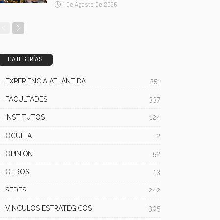
1 De Agosto De 2026
CATEGORÍAS
EXPERIENCIA ATLÁNTIDA
251
FACULTADES
337
INSTITUTOS
124
OCULTA
2
OPINIÓN
52
OTROS
13
SEDES
242
VINCULOS ESTRATÉGICOS
305