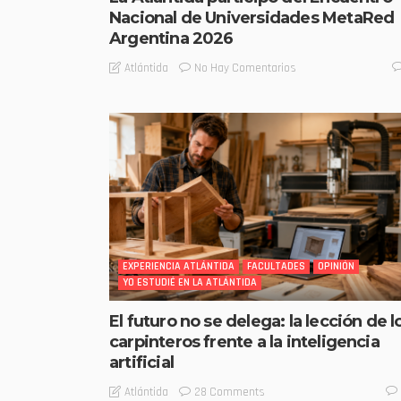
Nacional de Universidades MetaRed
Argentina 2026
No Hay Comentarios
Atlántida
EXPERIENCIA ATLÁNTIDA
FACULTADES
OPINIÓN
YO ESTUDIÉ EN LA ATLÁNTIDA
El futuro no se delega: la lección de l
carpinteros frente a la inteligencia
artificial
28 Comments
Atlántida