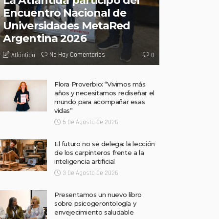
La Atlántida participó del
Encuentro Nacional de
Universidades MetaRed
Argentina 2026
No Hay Comentarios
Atlántida
0
Flora Proverbio: “Vivimos más
años y necesitamos rediseñar el
mundo para acompañar esas
vidas”
5 De Agosto De 2026
El futuro no se delega: la lección
de los carpinteros frente a la
inteligencia artificial
3 De Agosto De 2026
Presentamos un nuevo libro
sobre psicogerontología y
envejecimiento saludable