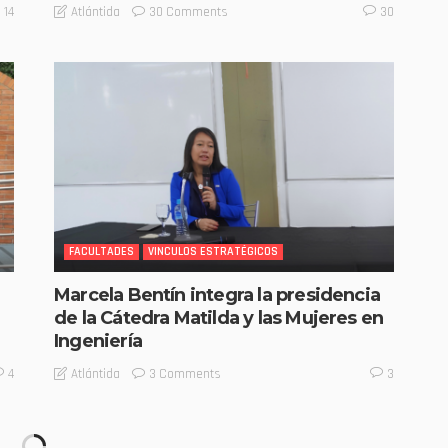
30 Comments
Atlántida
14
30
FACULTADES
VINCULOS ESTRATÉGICOS
Marcela Bentín integra la presidencia
de la Cátedra Matilda y las Mujeres en
Ingeniería
3 Comments
Atlántida
4
3