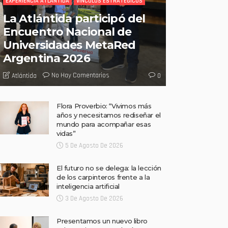
EXPERIENCIA ATLÁNTIDA
VINCULOS ESTRATÉGICOS
La Atlántida participó del
Encuentro Nacional de
Universidades MetaRed
Argentina 2026
No Hay Comentarios
Atlántida
0
Flora Proverbio: “Vivimos más
años y necesitamos rediseñar el
mundo para acompañar esas
vidas”
5 De Agosto De 2026
El futuro no se delega: la lección
de los carpinteros frente a la
inteligencia artificial
3 De Agosto De 2026
Presentamos un nuevo libro