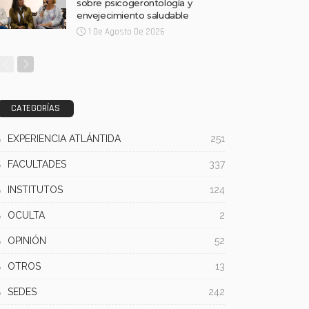
sobre psicogerontología y
envejecimiento saludable
1 De Agosto De 2026
CATEGORÍAS
EXPERIENCIA ATLÁNTIDA
251
FACULTADES
337
INSTITUTOS
124
OCULTA
2
OPINIÓN
52
OTROS
13
SEDES
242