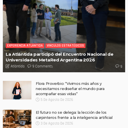
EXPERIENCIA ATLÁNTIDA
VINCULOS ESTRATÉGICOS
La Atlántida participó del Encuentro Nacional de
Universidades MetaRed Argentina 2026
9 Comments
Atlántida
9
Flora Proverbio: “Vivimos más años y
necesitamos rediseñar el mundo para
acompañar esas vidas”
5 De Agosto De 2026
El futuro no se delega: la lección de los
carpinteros frente a la inteligencia artificial
3 De Agosto De 2026